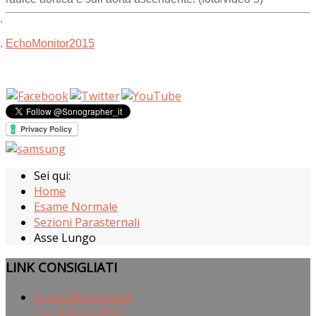
EchoMonitor2015
Sei qui:
Home
Esame Normale
Sezioni Parasternali
Asse Lungo
LINK
CONSIGLIATI
Società Europea di
Cardiologia (ESC)