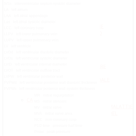
IVSs
interventricular septum systolic diameter
PATOLOGIE
LA
left atrium
CARDIOPATIA ISCHEMICA
LAA
left atrial appendage
DISFUNZIONE SISTOLICA
Las
left atrial systolic diameter
COMPLICANZE ISCHEMICHE
LCC
left coronary cusp
SINDROME DI TAKOTSUBO
LLPV
left lower pulmonary vein
VALVULOPATIE
LUPV
left upper pulmonary vein
INSUFFICENZA AORTICA
LV
left ventricle
INSUFFICENZA MITRALICA
LVDd
left ventricular diastolic diameter
LVDs
left ventricular systolic diameter
STENOSI POLMONARE
LVID
left ventricular internal diameter
INSUFFICIENZA POLMONARE
LVOT
left ventricular outflow tract
STENOSI TRICUSPIDALE
LVPW
left ventricular posterior wall
INSUFFICIENZA TRICUSPIDALE
PVPWd
left ventricular posterior wall diastolic thickness
STENOSI AORTICA
PVPWs
left ventricular posterior wall systolic thickness
STENOSI MITRALICA
MR
mitral regurgitation
CARDIOPATIE CONGENITE
MS
mitral stenosis
PROLASSO MITRALICO
MALATTIE
MV
mitral valve
BICUSPIDIA AORTICA
DEL
MVA
mitral valve area
DIA
NCC
non-coronary cusp
PFO
P1/2 time
pressare half time
Pmax
peak pressure
ANEURISMA SIA