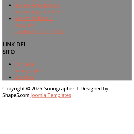
Società Americana di
Ecocardiografia (ASE)
Società Italiana di
Ecografia
Cardiovascolare (SIEC)
LINK
DEL
SITO
Contatta
Sonographer
Site Map
Copyright © 2026. Sonographer.it. Designed by
Shape5.com
Joomla Templates