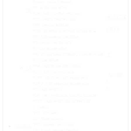
Pmean
mean pressure
VENA CAVA SIN. PERSISTENTE
PA
pulmonary artery
PERICARDIO
PDA
patent ductus arteriosus
TAMPONAMENTO CARDIACO
MALATTIE
PFO
patent foramen ovale
VERSAMENTO PERICARDICO
PHT
pressur half time
ANEURISMA AORTICO
DELL'AORTA
PISA
proximal isovelocity surface area
DISSEZIONE AORTICA
MASSE
PR
pulmonary regurgitation
COARTAZIONE AORTICA
PS
pulmonary stenosis
FORMAZIONI TROMBOTICHE
PV
pulmonary valve
VEGETAZIONI ENDOCARDITICHE
PW
pulsed wave (Doppler) or posterior wall
RA
right atrium
MIXOMI
RAA
right atrium appendage
CARDIOMIOPATIE
RCC
right coronary cusp
CARDIOMIOPATIA DILATATIVA
ALTRE
RLPV
right lower pulmonary vein
CARDIOMIOPATIA IPERTROFICA
RUPV
right upper pulmonary vein
CARDIOMIOPATIA RESTRITTIVA
RV
right ventricle
ARVC
RVd
right ventricular diastolic diameter
EMBOLIA POLMONARE
RVOT
right ventricular outflow tract
DISFUNZIONE DIASTOLICA
s
systole
VENTRICOLO SINISTRO NON
SAX
short axis
COMPATTO
SV
stroke volume
SVC
superior vena cava
TABELLE
TDI
tissue Doppler imaging