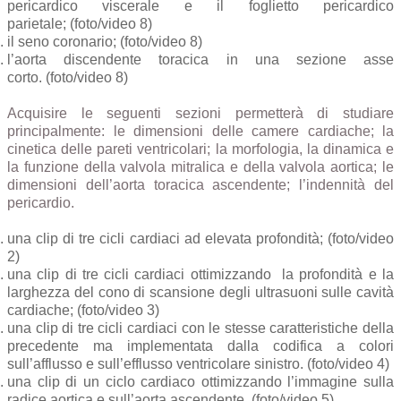
pericardico viscerale e il foglietto pericardico
parietale; (foto/video 8)
il seno coronario; (foto/video 8)
l’aorta discendente toracica in una sezione asse
corto. (foto/video 8)
Acquisire le seguenti sezioni permetterà di studiare
principalmente: le dimensioni delle camere cardiache; la
cinetica delle pareti ventricolari; la morfologia, la dinamica e
la funzione della valvola mitralica e della valvola aortica; le
dimensioni dell’aorta toracica ascendente; l’indennità del
pericardio.
una clip di tre cicli cardiaci ad elevata profondità; (foto/video
2)
una clip di tre cicli cardiaci ottimizzando la profondità e la
larghezza del cono di scansione degli ultrasuoni sulle cavità
cardiache; (foto/video 3)
una clip di tre cicli cardiaci con le stesse caratteristiche della
precedente ma implementata dalla codifica a colori
sull’afflusso e sull’efflusso ventricolare sinistro. (foto/video 4)
una clip di un ciclo cardiaco ottimizzando l’immagine sulla
radice aortica e sull’aorta ascendente. (foto/video 5)