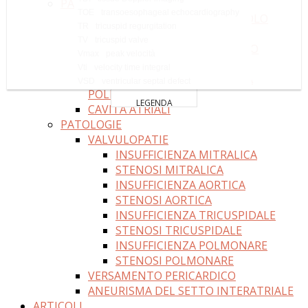
PARAMETRI NORMALI
TOE
transoesophageal echocardiography
DIAMETRI E VOLUMI VENTRICOLO
TR
tricuspid regurgitation
SINISTRO
TV
tricuspid valve
SPESSORI E MASSA VENTRICOLO
Vmax
peak velocità
SINISTRO
Vti
velocity time integral
VENTICOLO DESTRO E ARTERIA
VSD
ventricular septal defect
POLMONARE
LEGENDA
CAVITÀ ATRIALI
PATOLOGIE
VALVULOPATIE
INSUFFICIENZA MITRALICA
STENOSI MITRALICA
INSUFFICIENZA AORTICA
STENOSI AORTICA
INSUFFICIENZA TRICUSPIDALE
STENOSI TRICUSPIDALE
INSUFFICIENZA POLMONARE
STENOSI POLMONARE
VERSAMENTO PERICARDICO
ANEURISMA DEL SETTO INTERATRIALE
ARTICOLI