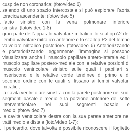
cuspide non coronarica; (foto/video 6)
salendo di uno spazio intercostale si può esplorare l’aorta
toracica ascendente; (foto/video 5)
l’atrio sinistro con la vena polmonare inferiore
sinistra; (foto/video 1-8)
gran parte dell’apparato valvolare mitralico: lo scallop A2 del
lembo valvolare mitralico anteriore e lo scallop P2 del lembo
valvolare mitralico posteriore. (foto/video 6) Anteriorizzando
e posteriorizzando leggermente l’immagine si possono
visualizzare anche il muscolo papillare antero-laterale ed il
muscolo papillare postero-mediale con le relative porzioni di
muscolo ventricolare sinistro sulle quali i papillari si
inseriscono e le relative corde tendinee di primo e di
secondo ordine con le quali si fissano ai lembi valvolari
mitralici;
la cavità ventricolare sinistra con la parete posteriore nei suoi
segmenti basale e medio e la porzione anteriore del setto
interventricolare nei suoi segmenti basale e
medio; (foto/video 7)
la cavità ventricolare destra con la sua parete anteriore nei
tratti medio e distale (foto/video 1-7);
il pericardio, dove talvolta è possibile riconoscere il foglietto