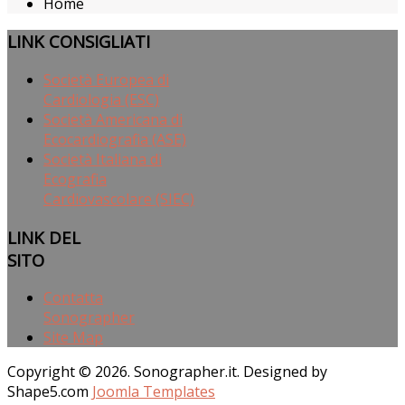
Home
LINK
CONSIGLIATI
Società Europea di
Cardiologia (ESC)
Società Americana di
Ecocardiografia (ASE)
Società Italiana di
Ecografia
Cardiovascolare (SIEC)
LINK
DEL
SITO
Contatta
Sonographer
Site Map
Copyright © 2026. Sonographer.it. Designed by
Shape5.com
Joomla Templates