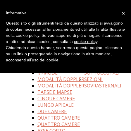
LOGIN
×
Informativa
Questo sito o gli strumenti terzi da questo utilizzati si avvalgono
di cookie necessari al funzionamento ed utili alle finalità illustrate
nella cookie policy. Se vuoi saperne di più o negare il consenso
HOME
a tutti o ad alcuni cookie, consulta la
cookie policy
.
ESAME NORMALE
Chiudendo questo banner, scorrendo questa pagina, cliccando
SEZIONI PARASTERNALI
su un link o proseguendo la navigazione in altra maniera,
ASSE LUNGO
SEZIONI APICALI
acconsenti all’uso dei cookie.
ASSE CORTO
SEZIONI
M-MODE
SOTTOCOSTALI
MODALITÀ DOPPLER
SEZIONI
MODALITÀ DOPPLER
SOVRASTERNALI
TAPSE E MAPSE
CINQUE CAMERE
LUNGO APICALE
DUE CAMERE
QUATTRO CAMERE
QUATTRO CAMERE
ASSE CORTO